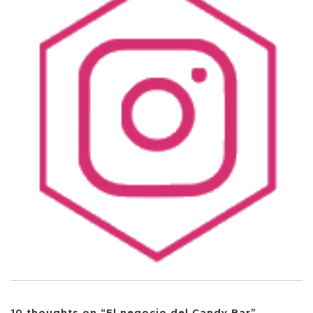
10 thoughts on “
El negocio del Candy Bar
”