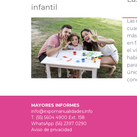
infantil
Las 
cuar
más
en f
el v
habi
para
únic
con
MAYORES INFORMES
info@expomanualidades.info
T. (55) 5604 4900 Ext. 158
WhatsApp (56) 2397 0290
Aviso de privacidad