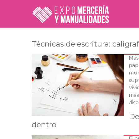
Técnicas de escritura: caligraf
Más 
pape
mund
supu
Vivi
más
disp
De
dentro
El a