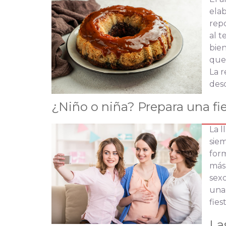
elab
repo
al t
bie
que
La r
des
¿Niño o niña? Prepara una fie
La l
siem
for
más 
sexo
una 
fies
La