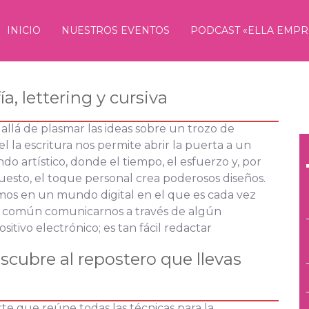
INICIO
NUESTROS EVENTOS
PODCAST «ELLA EMP
ía, lettering y cursiva
allá de plasmar las ideas sobre un trozo de
l la escritura nos permite abrir la puerta a un
o artístico, donde el tiempo, el esfuerzo y, por
esto, el toque personal crea poderosos diseños.
mos en un mundo digital en el que es cada vez
 común comunicarnos a través de algún
ositivo electrónico; es tan fácil redactar
scubre al repostero que llevas
rte que reúne todas las técnicas para la