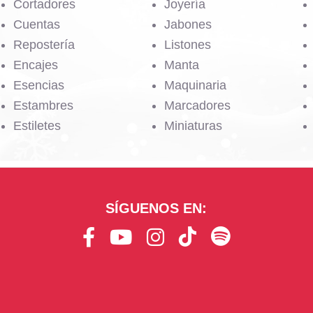
Cortadores
Joyería
Cuentas
Jabones
Repostería
Listones
Encajes
Manta
Esencias
Maquinaria
Estambres
Marcadores
Estiletes
Miniaturas
SÍGUENOS EN:
F
Y
I
T
S
a
o
n
i
p
c
u
s
k
o
e
t
t
T
t