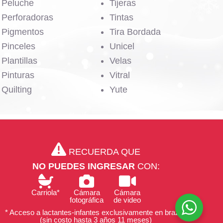
Peluche
Tijeras
Perforadoras
Tintas
Pigmentos
Tira Bordada
Pinceles
Unicel
Plantillas
Velas
Pinturas
Vitral
Quilting
Yute
RECUERDA QUE
NO PUEDES INGRESAR
CON:
Carriola*
Cámara
Cámara
fotográfica
de video
* Acceso a lactantes-infantes exclusivamente en brazos
(sin costo hasta 3 años 11 meses)