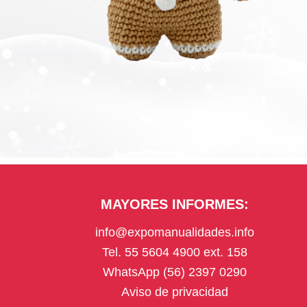
MAYORES INFORMES:
info@expomanualidades.info
Tel. 55 5604 4900 ext. 158
WhatsApp (56) 2397 0290
Aviso de privacidad