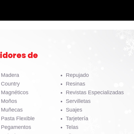
idores de
Madera
Repujado
Country
Resinas
Magnéticos
Revistas Especializadas
Moños
Servilletas
Muñecas
Suajes
Pasta Flexible
Tarjetería
Pegamentos
Telas