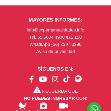
MAYORES INFORMES:
info@expomanualidades.info
Tel. 55 5604 4900 ext. 158
WhatsApp (56) 2397 0290
Aviso de privacidad
SÍGUENOS EN:
F
Y
I
T
S
a
o
n
i
p
RECUERDA QUE
c
u
s
k
o
NO PUEDES INGRESAR
CON:
e
t
t
T
t
b
u
a
o
i