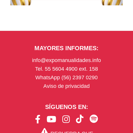
MAYORES INFORMES:
info@expomanualidades.info
Tel. 55 5604 4900 ext. 158
WhatsApp (56) 2397 0290
Aviso de privacidad
SÍGUENOS EN:
F
Y
I
T
S
a
o
n
i
p