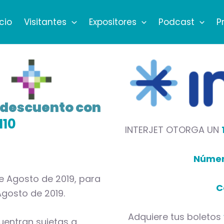
icio
Visitantes
Expositores
Podcast
P
e descuento con
10
INTERJET OTORGA UN
Númer
e Agosto de 2019, para
C
 Agosto de 2019.
Adquiere tus boletos
uentran sujetas a