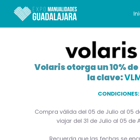
Ir
al
In
contenido
Volaris otorga un 10% d
la clave:
VLM
CONDICIONES:
Compra válida del 05 de Julio al 05 d
viajar del 31 de Julio al 05 de
Recuerda que las fechas se enc