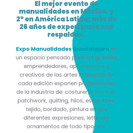
El mejor evento de
manualidades en México, y
2° en América Latina; más de
26 años de experiencia nos
respaldan.
Expo Manualidades Guadalajara
es
un espacio pensado para los grandes
emprendedores, apasionados y
creativos de las artes manuales. En
cada edición exponen profesionales
de la industria de: costurería, listones,
patchwork, quilting, hilos, estambres,
tejido, bordado, pintura en sus
diferentes expresiones, lettering,
ornamentos de todo tipo, etc.