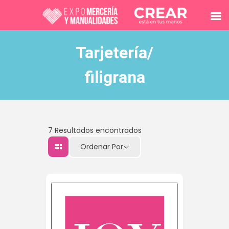
Tarjetería/
filigrana
7
Resultados encontrados
Ordenar Por