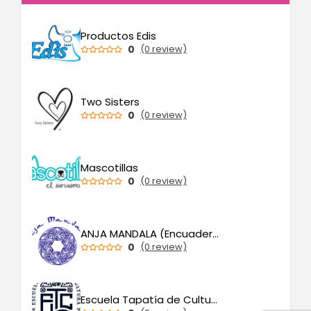
Productos Edis
0
(0 review)
Two Sisters
0
(0 review)
Mascotillas
0
(0 review)
ANJA MANDALA (Encuadernación y teñido artesanales)
0
(0 review)
Escuela Tapatía de Cultura