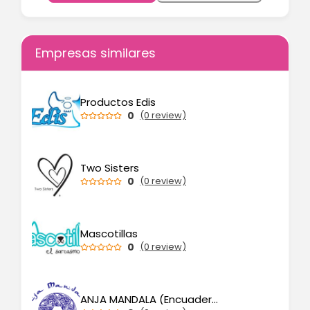
Empresas similares
Productos Edis
0
(0 review)
Two Sisters
0
(0 review)
Mascotillas
0
(0 review)
ANJA MANDALA (Encuadernación y teñido artesanales)