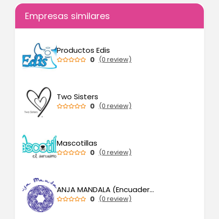
Empresas similares
Productos Edis
0
(0 review)
Two Sisters
0
(0 review)
Mascotillas
0
(0 review)
ANJA MANDALA (Encuadernación y teñido artesanales)
0
(0 review)