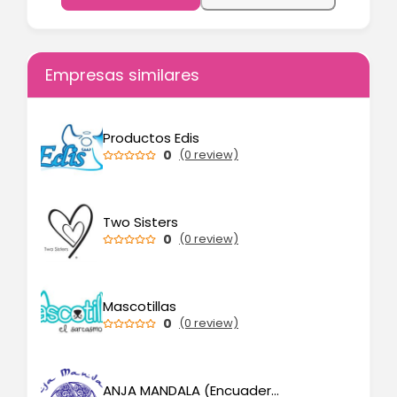
Empresas similares
Productos Edis
0
(0 review)
Two Sisters
0
(0 review)
Mascotillas
0
(0 review)
ANJA MANDALA (Encuadernación y teñido artesanales)